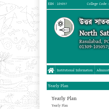
College Code :
EIIN : 105057
উত্তর সাত
North Sa
Rasulabad, PO
01309-105057
Institutional Information
Administ
Yearly Plan
Yearly Plan
Yearly Plan