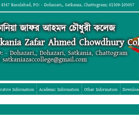
 4347 Rasulabad, PO: - Dohazari,, Satkania, Chattogram; 01309-105057
কানিয়া জাফর আহমদ চৌধুরী কলেজ
tkania Zafar Ahmed Chowdhury Col
: - Dohazari,, Dohazari, Satkania, Chattogram
; satkaniazaccollege@gmail.com
rative Information
Academic Information
Other Information
Downloa