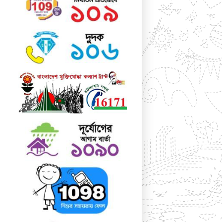
ব্যক্তিবর্গের সুচিন্তিত
পরামর্শ সম্মানের সাথে গ্রহণ
করা হয়। ১১. বার্ষিক ক্রীড়া ও সাংস্কৃতিক সপ্তাহ ঃ
প্রতি বছর শীতকালিন মৌসুমে কলেজের বার্ষিক ক্রীড়া
ও সাংস্কৃতিক সপ্তাহ উদযাপিত হয়। উপজেলা ও জেলা
পর্যায়ের বিভিন্ন প্রতিযোগিতায় এ
কলেজের
শিক্ষার্থীগণ কৃতিত্বের সম্মান অর্জন করে থাকে।
১২. বিজ্ঞান ও প্রযুক্তিসপ্তাহ :
প্রতিবছর উপজেলা ও
জেলা পর্যায়ে অনুষ্ঠিত বার্ষিক বিজ্ঞান ও প্রযুক্তি সপ্তাহ
উপলক্ষ্যে আয়োজিত বিজ্ঞান মেলায় এ কলেজের
বিজ্ঞান বিভাগের শিক্ষার্থীগণ তাদের উদ্ভাবনী প্রকল্পে
১ম/২য় স্থান অধিকারের প্রসংশনীয় কৃতিত্ব অর্জন করে
থাকে।
১৩. বিদ্যমান সুযোগ সুবিধা
ক) গ্রন্থাগার : ভর্তিকৃত শিক্ষার্থীদের নিয়মিত
পড়াশোনার জন্য সুবিশাল গ্রন্থাগারে প্রায় আট
সহস্রাধিক পাঠ্যপুস্তক ও রেফারেন্স বই বিদ্যমান।
কলেজে কর্মরত গ্রন্থাগারিক/ক্যাটালগার শিক্ষার্থীদের
সর্বাত্মক সহযোগিতা করে থাকেন।
খ) মিলনায়তন : কলেজে অধ্যয়নরত ছাত্র ও ছাত্রীদের
জন্য দুটি পৃথক মিলনায়তন আছে।
এতে শিক্ষার্থীদের সহপাঠক্রমিক শিক্ষা উপকরণ,