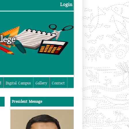
Login
lege
Login
d
Digital Campus
Gallery
Contact
President Message