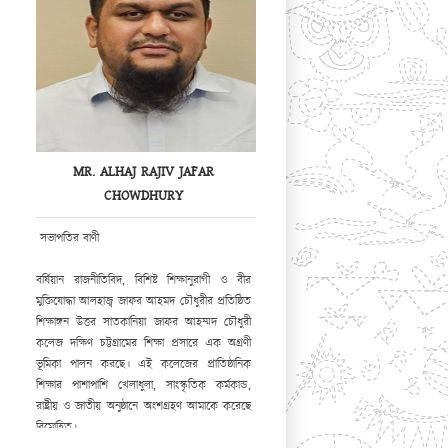
MR. ALHAJ RAJIV JAFAR
CHOWDHURY
সভাপতির বাণী
বর্ষিয়ান রাজনীতিবিদ, বিশিষ্ট শিক্ষানুরাগী ও বীর
মুক্তিযোদ্ধা আলহাজ্ব জাফর আহমদ চৌধুরীর প্রতিষ্ঠিত
শিক্ষাঙ্গন উত্তর সাতকানিয়া জাফর আহম্মদ চৌধুরী
কলেজ দক্ষিণ চট্টগ্রামের শিক্ষা প্রসারে এক অগ্রণী
ভূমিকা পালন করছে। এই কলেজের প্রাতিষ্ঠানিক
শিক্ষার পাশাপাশি খেলাধুলা, সাংস্কৃতিক কর্মকান্ড,
রাষ্ট্রীয় ও জাতীয় অনুষ্ঠানে অংশগ্রহণ আমাকে করেছে
বিমোহিত।