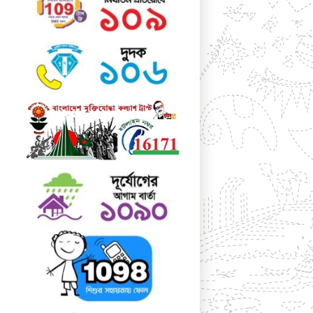
ব্যক্তিবর্গের সুচিন্তিত
পরামর্শ সম্মানের সাথে গ্রহণ
করা হয়। ১১. বার্ষিক ক্রীড়া ও সাংস্কৃতিক সপ্তাহ ঃ
প্রতি বছর শীতকালিন মৌসুমে কলেজের বার্ষিক ক্রীড়া
ও সাংস্কৃতিক সপ্তাহ উদযাপিত হয়। উপজেলা ও জেলা
পর্যায়ের বিভিন্ন প্রতিযোগিতায় এ
কলেজের
শিক্ষার্থীগণ কৃতিত্বের সম্মান অর্জন করে থাকে।
১২. বিজ্ঞান ও প্রযুক্তিসপ্তাহ :
প্রতিবছর উপজেলা ও
জেলা পর্যায়ে অনুষ্ঠিত বার্ষিক বিজ্ঞান ও প্রযুক্তি সপ্তাহ
উপলক্ষ্যে আয়োজিত বিজ্ঞান মেলায় এ কলেজের
বিজ্ঞান বিভাগের শিক্ষার্থীগণ তাদের উদ্ভাবনী প্রকল্পে
১ম/২য় স্থান অধিকারের প্রসংশনীয় কৃতিত্ব অর্জন করে
থাকে।
১৩. বিদ্যমান সুযোগ সুবিধা
ক) গ্রন্থাগার : ভর্তিকৃত শিক্ষার্থীদের নিয়মিত
পড়াশোনার জন্য সুবিশাল গ্রন্থাগারে প্রায় আট
সহস্রাধিক পাঠ্যপুস্তক ও রেফারেন্স বই বিদ্যমান।
কলেজে কর্মরত গ্রন্থাগারিক/ক্যাটালগার শিক্ষার্থীদের
সর্বাত্মক সহযোগিতা করে থাকেন।
খ) মিলনায়তন : কলেজে অধ্যয়নরত ছাত্র ও ছাত্রীদের
জন্য দুটি পৃথক মিলনায়তন আছে।
এতে শিক্ষার্থীদের সহপাঠক্রমিক শিক্ষা উপকরণ,