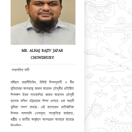
MR. ALHAJ RAJIV JAFAR
CHOWDHURY
সভাপতির বাণী
বর্ষিয়ান রাজনীতিবিদ, বিশিষ্ট শিক্ষানুরাগী ও বীর
মুক্তিযোদ্ধা আলহাজ্ব জাফর আহমদ চৌধুরীর প্রতিষ্ঠিত
শিক্ষাঙ্গন উত্তর সাতকানিয়া জাফর আহম্মদ চৌধুরী
কলেজ দক্ষিণ চট্টগ্রামের শিক্ষা প্রসারে এক অগ্রণী
ভূমিকা পালন করছে। এই কলেজের প্রাতিষ্ঠানিক
শিক্ষার পাশাপাশি খেলাধুলা, সাংস্কৃতিক কর্মকান্ড,
রাষ্ট্রীয় ও জাতীয় অনুষ্ঠানে অংশগ্রহণ আমাকে করেছে
বিমোহিত।