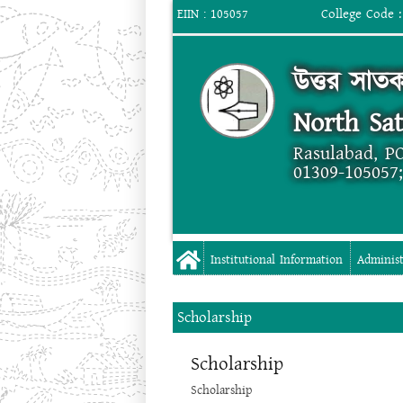
College Code :
EIIN : 105057
উত্তর সাত
North Sa
Rasulabad, PO
01309-105057
Institutional Information
Administ
Scholarship
Scholarship
Scholarship