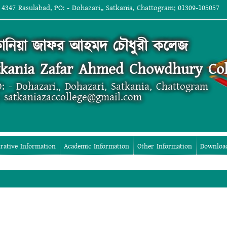
 4347 Rasulabad, PO: - Dohazari,, Satkania, Chattogram; 01309-105057
কানিয়া জাফর আহমদ চৌধুরী কলেজ
tkania Zafar Ahmed Chowdhury Col
: - Dohazari,, Dohazari, Satkania, Chattogram
; satkaniazaccollege@gmail.com
rative Information
Academic Information
Other Information
Downloa