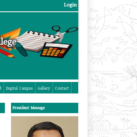
Login
lege
Login
d
Digital Campus
Gallery
Contact
President Message