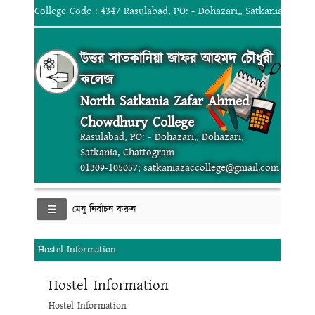
College Code : 4347 Rasulabad, PO: - Dohazari,, Satkania, Chat
উত্তর সাতকানিয়া জাফর আহমদ চৌধুরী
কলেজ
North Satkania Zafar Ahmed
Chowdhury College
Rasulabad, PO: - Dohazari,, Dohazari,
Satkania, Chattogram
01309-105057; satkaniazaccollege@gmail.com
মেনু নির্বাচন করুন
Hostel Information
Hostel Information
Hostel Information