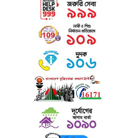
ক্যাটালগার শিক্ষার্থীদের সর্বাত্মক সহযোগিতা করে থাকেন।
খ) মিলনায়তন : কলেজে অধ্যয়নরত ছাত্র ও ছাত্রীদের জন্য দুটি পৃথক মিলনায়তন
আছে।
এতে শিক্ষার্থীদের সহপাঠক্রমিক শিক্ষা উপকরণ, চলমান পত্র-পত্রিকা, সাময়িকী,
ইনডোর
গেইম ও বিনোদনের সু-ব্যবস্থা আছে।
গ) রোভার স্কাউট ও রেঞ্জার গাইড : কলেজে ছাত্রদের জন্য রোভার স্কাউট এবং
ছাত্রীদের জন্য রেঞ্জার গাইড প্রোগ্রাম চালু আছে। এসব প্রোগ্রামে দুইজন প্রশিক্ষণপ্রাপ্ত
শিক্ষক দায়িত্বরত আছেন।
ঘ) উপবৃত্তি ঃ কলেজের উল্লেখযোগ্য সংখ্যক ছাত্র-ছাত্রীদের আর্থিক অবস্থা, মেধা,
পাঠোন্নতি, সদাচার ইত্যাদি বিবেচনা করে উপবৃত্তি প্রদান করা হয় ।
ঙ) মাল্টিমিডিয়া ক্লাসরুম : অত্যাধুনিক মাল্টিমিডিয়া ক্লাসরুমের মাধ্যমে কলেজে
ডিজিটাল
কন্টেইনসহ শ্রেণি পাঠক্রমের প্রতি শিক্ষার্থীদের অধিকতর মনোযোগ আকৃষ্ট
করা হয়।
চ) শেখ রাসেল ডিজিটাল ল্যাব : কলেজে স্থাপিত শেখ রাসেল ডিজিটাল ল্যাব-এ বিপুল
সংখ্যক ল্যাপটপ, প্রজেক্টর ও অন্যান্য ইলেকট্রনিক সরঞ্জামের মাধ্যমে ভর্তিকৃত শিক্ষার্থী
ছাড়াও এলাকার আগ্রহী জনগণের জন্য কম্পিউটারসহ সব ধরণের উন্নত ডিভাইস
প্রশিক্ষণের ব্যবস্থা আছে।
ছ) প্রতিবন্ধী সহায়তা ঃ প্রতিবন্ধী শিক্ষার্থীদের জন্য উচ্চ মাধ্যমিক, স্নাতক (পাস) ও
অনার্স পর্যায়ে বিনাবেতনে অধ্যয়নের সু-ব্যবস্থা আছে। তাছাড়া প্রতিবন্ধী শিক্ষার্থীদের
উপবৃত্তি - প্রদানসহ বিনামূল্যে শিক্ষা উপকরণ সরবরাহ করা হয়।