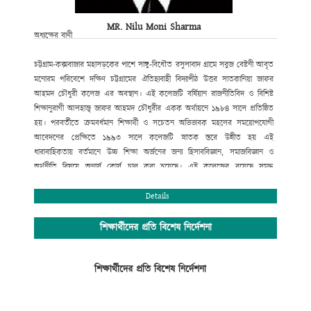
MR. Nilu Moni Sharma
অধ্যক্ষের বাণী
চট্টগ্রাম-কক্সবাজার মহাসড়কের পাশে সাঙ্গু-বিধৌত রসুলাবাদ গ্রামে সবুজ বেষ্টনী আবৃত
মনোরম পরিবেশে দক্ষিণ চট্টগ্রামের ঐতিহ্যবাহী বিদ্যাপীঠ উত্তর সাতকানিয়া জাফর
আহমদ চৌধুরী কলেজ এর অবস্থান। এই কলেজটি বর্ষিয়ান রাজনীতিবিদ ও বিশিষ্ট
শিক্ষানুরাগী আলহাজ্ব জাফর আহমদ চৌধুরীর একক অর্থায়নে ১৯৮৪ সালে প্রতিষ্ঠিত
হয়। পরবর্তীতে ক্রমবর্ধমান শিক্ষার্থী ও সচেতন অভিভাবক মহলের সময়োপযোগী
আবেদনের প্রেক্ষিতে ১৯৯৩ সালে কলেজটি স্নাতক স্তরে উন্নীত হয় এই
ধারাবাহিকতায় বর্তমানে উচ্চ শিক্ষা অর্জনের জন্য হিসাববিজ্ঞান, সমাজবিজ্ঞান ও
অর্থনীতি বিষয়ে অনার্স কোর্স চালু করা হয়েছে। এই কলেজের রয়েছে সমৃদ্ধ
বিজ্ঞানাগার এবং সুবিশাল মাল্টিমিডিয়া ক্লাসরুমসহ তথ্য ও যোগাযোগ প্রযুক্তি অধিদপ্তর
কর্তৃক বাস্তবায়িত “শেখ রাসেল ডিজিটাল ল্যাব”।
Details
সুযোগ্য পরিচালনা পর্ষদের আন্তরিক প্রচেষ্টায় সম্পূর্ণ রাজনীতিমুক্ত ক্যাম্পাসে শিক্ষা ও
সহশিক্ষা কার্যক্রম সুচারুভাবে পরিচালনার জন্য রয়েছে একঝাঁক সুযোগ্য, দক্ষ ও
শিক্ষার্থীদের প্রতি বিশেষ নির্দেশনা
অভিজ্ঞ শিক্ষকমন্ডলী। উত্তর সাতকানিয়া জাফর আহমদ চৌধুরী কলেজ একাদশ-দ্বাদশ
শ্রেণির শিক্ষার্থীদের জন্য শিক্ষাপঞ্জি প্রকাশের ব্যবস্থা করেছে, যাতে শিক্ষার্থীরা শিক্ষাপঞ্জি
শিক্ষার্থীদের প্রতি বিশেষ নির্দেশনা
অনুসরণ করে সঠিক ব্যবস্থাপনায় শিক্ষাজীবন পরিচালনা করতে পারে এবং আধুনিক ও
নৈতিক শিক্ষায় শিক্ষিত হয়ে তথ্য প্রযুক্তিতে দক্ষ, বিজ্ঞানমনস্ক ও দেশপ্রেমিক নাগরিক
হিসেবে ভবিষ্যতে ডিজিটাল সোনার বাংলা গড়ার স্বপ্ন বাস্তবায়নে ভূমিকা রাখতে পারে ।