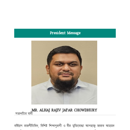
President Message
MR. ALHAJ RAJIV JAFAR CHOWDHURY
সভাপতির বাণী
বর্ষিয়ান রাজনীতিবিদ, বিশিষ্ট শিক্ষানুরাগী ও বীর মুক্তিযোদ্ধা আলহাজ্ব জাফর আহমদ