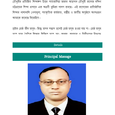
চৌধুরীর প্রতিষ্ঠিত শিক্ষাঙ্গন উত্তর সাতকানিয়া জাফর আহম্মদ চৌধুরী কলেজ দক্ষিণ
চট্টগ্রামের শিক্ষা প্রসারে এক অগ্রণী ভূমিকা পালন করছে। এই কলেজের প্রাতিষ্ঠানিক
শিক্ষার পাশাপাশি খেলাধুলা, সাংস্কৃতিক কর্মকান্ড, রাষ্ট্রীয় ও জাতীয় অনুষ্ঠানে অংশগ্রহণ
আমাকে করেছে বিমোহিত।
স্রষ্টার শ্রেষ্ঠ জীব মানুষ। কিন্তু মানব সন্তান হলেই শ্রেষ্ঠ মানুষ হওয়া যায় না। শ্রেষ্ঠ মানুষ
হতে হলে নৈতিক শিক্ষায় শিক্ষিত হতে হয়। অন্যায়, অনাচার ও নিপীড়নের বিরুদ্ধে
রুখে দাঁড়াতে হয়। সততা, নিষ্ঠা ও একাগ্রতার সাথে স্বীয় দায়িত্ব পালন করতে হয় ।
শিক্ষার্থী হিসেবে তোমার দায়িত্ব হচ্ছে পাঠ্যসূচিভুক্ত পাঠ্যক্রম শিক্ষার সাথে সাথে পরিপূর্ণ
Details
মানুষ হিসেবে নিজেকে গড়ে তোলা। তাই ভবিষ্যৎ জীবনের লক্ষ্য অর্জনের জন্য কলেজ
শিক্ষার শুরুতে লেখাপড়ার ব্যাপারে তোমার একটি সঠিক পরিকল্পনা প্রয়োজন।
Principal Massage
শিক্ষাপঞ্জি এক্ষেত্রে তোমাকে গুরুত্বপূর্ণ পথ নিদের্শনা দিবে।
জনাব আলহ্বাজ রাজীব জাফর চৌধুরী
সভাপতি, এডহক কমিটি