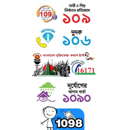
এতে শিক্ষার্থীদের সহপাঠক্রমিক শিক্ষা উপকরণ, চলমান পত্র-পত্রিকা, সাময়িকী,
ইনডোর
গেইম ও বিনোদনের সু-ব্যবস্থা আছে।
গ) রোভার স্কাউট ও রেঞ্জার গাইড : কলেজে ছাত্রদের জন্য রোভার স্কাউট এবং
ছাত্রীদের জন্য রেঞ্জার গাইড প্রোগ্রাম চালু আছে। এসব প্রোগ্রামে দুইজন প্রশিক্ষণপ্রাপ্ত
শিক্ষক দায়িত্বরত আছেন।
ঘ) উপবৃত্তি ঃ কলেজের উল্লেখযোগ্য সংখ্যক ছাত্র-ছাত্রীদের আর্থিক অবস্থা, মেধা,
পাঠোন্নতি, সদাচার ইত্যাদি বিবেচনা করে উপবৃত্তি প্রদান করা হয় ।
ঙ) মাল্টিমিডিয়া ক্লাসরুম : অত্যাধুনিক মাল্টিমিডিয়া ক্লাসরুমের মাধ্যমে কলেজে
ডিজিটাল
কন্টেইনসহ শ্রেণি পাঠক্রমের প্রতি শিক্ষার্থীদের অধিকতর মনোযোগ আকৃষ্ট
করা হয়।
চ) শেখ রাসেল ডিজিটাল ল্যাব : কলেজে স্থাপিত শেখ রাসেল ডিজিটাল ল্যাব-এ বিপুল
সংখ্যক ল্যাপটপ, প্রজেক্টর ও অন্যান্য ইলেকট্রনিক সরঞ্জামের মাধ্যমে ভর্তিকৃত শিক্ষার্থী
ছাড়াও এলাকার আগ্রহী জনগণের জন্য কম্পিউটারসহ সব ধরণের উন্নত ডিভাইস
প্রশিক্ষণের ব্যবস্থা আছে।
ছ) প্রতিবন্ধী সহায়তা ঃ প্রতিবন্ধী শিক্ষার্থীদের জন্য উচ্চ মাধ্যমিক, স্নাতক (পাস) ও
অনার্স পর্যায়ে বিনাবেতনে অধ্যয়নের সু-ব্যবস্থা আছে। তাছাড়া প্রতিবন্ধী শিক্ষার্থীদের
উপবৃত্তি - প্রদানসহ বিনামূল্যে শিক্ষা উপকরণ সরবরাহ করা হয়।