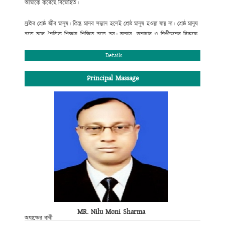
আমাকে করেছে বিমোহিত।
স্রষ্টার শ্রেষ্ঠ জীব মানুষ। কিন্তু মানব সন্তান হলেই শ্রেষ্ঠ মানুষ হওয়া যায় না। শ্রেষ্ঠ মানুষ
হতে হলে নৈতিক শিক্ষায় শিক্ষিত হতে হয়। অন্যায়, অনাচার ও নিপীড়নের বিরুদ্ধে
রুখে দাঁড়াতে হয়। সততা, নিষ্ঠা ও একাগ্রতার সাথে স্বীয় দায়িত্ব পালন করতে হয় ।
শিক্ষার্থী হিসেবে তোমার দায়িত্ব হচ্ছে পাঠ্যসূচিভুক্ত পাঠ্যক্রম শিক্ষার সাথে সাথে পরিপূর্ণ
Details
মানুষ হিসেবে নিজেকে গড়ে তোলা। তাই ভবিষ্যৎ জীবনের লক্ষ্য অর্জনের জন্য কলেজ
শিক্ষার শুরুতে লেখাপড়ার ব্যাপারে তোমার একটি সঠিক পরিকল্পনা প্রয়োজন।
Principal Massage
শিক্ষাপঞ্জি এক্ষেত্রে তোমাকে গুরুত্বপূর্ণ পথ নিদের্শনা দিবে।
জনাব আলহ্বাজ রাজীব জাফর চৌধুরী
সভাপতি, এডহক কমিটি
MR. Nilu Moni Sharma
অধ্যক্ষের বাণী