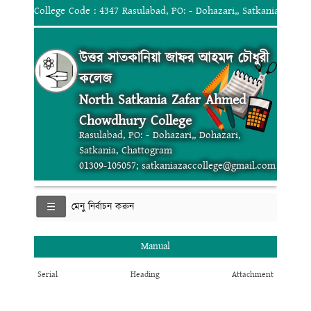
College Code : 4347 Rasulabad, PO: - Dohazari,, Satkania, Chat
উত্তর সাতকানিয়া জাফর আহমদ চৌধুরী
কলেজ
North Satkania Zafar Ahmed
Chowdhury College
Rasulabad, PO: - Dohazari,, Dohazari,
Satkania, Chattogram
01309-105057; satkaniazaccollege@gmail.com
মেনু নির্বাচন করুন
Manual
Serial
Heading
Attachment