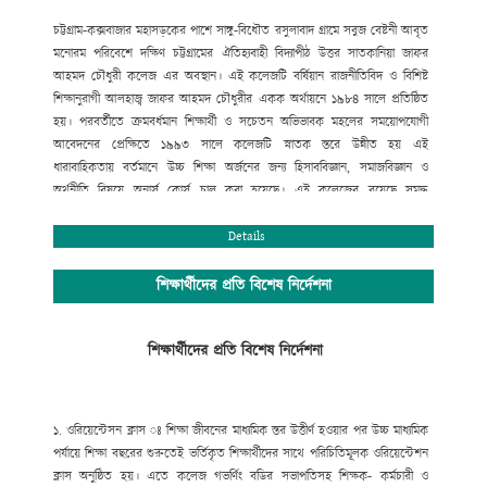
চট্টগ্রাম-কক্সবাজার মহাসড়কের পাশে সাঙ্গু-বিধৌত রসুলাবাদ গ্রামে সবুজ বেষ্টনী আবৃত
মনোরম পরিবেশে দক্ষিণ চট্টগ্রামের ঐতিহ্যবাহী বিদ্যাপীঠ উত্তর সাতকানিয়া জাফর
আহমদ চৌধুরী কলেজ এর অবস্থান। এই কলেজটি বর্ষিয়ান রাজনীতিবিদ ও বিশিষ্ট
শিক্ষানুরাগী আলহাজ্ব জাফর আহমদ চৌধুরীর একক অর্থায়নে ১৯৮৪ সালে প্রতিষ্ঠিত
হয়। পরবর্তীতে ক্রমবর্ধমান শিক্ষার্থী ও সচেতন অভিভাবক মহলের সময়োপযোগী
আবেদনের প্রেক্ষিতে ১৯৯৩ সালে কলেজটি স্নাতক স্তরে উন্নীত হয় এই
ধারাবাহিকতায় বর্তমানে উচ্চ শিক্ষা অর্জনের জন্য হিসাববিজ্ঞান, সমাজবিজ্ঞান ও
অর্থনীতি বিষয়ে অনার্স কোর্স চালু করা হয়েছে। এই কলেজের রয়েছে সমৃদ্ধ
বিজ্ঞানাগার এবং সুবিশাল মাল্টিমিডিয়া ক্লাসরুমসহ তথ্য ও যোগাযোগ প্রযুক্তি অধিদপ্তর
কর্তৃক বাস্তবায়িত “শেখ রাসেল ডিজিটাল ল্যাব”।
Details
সুযোগ্য পরিচালনা পর্ষদের আন্তরিক প্রচেষ্টায় সম্পূর্ণ রাজনীতিমুক্ত ক্যাম্পাসে শিক্ষা ও
সহশিক্ষা কার্যক্রম সুচারুভাবে পরিচালনার জন্য রয়েছে একঝাঁক সুযোগ্য, দক্ষ ও
শিক্ষার্থীদের প্রতি বিশেষ নির্দেশনা
অভিজ্ঞ শিক্ষকমন্ডলী। উত্তর সাতকানিয়া জাফর আহমদ চৌধুরী কলেজ একাদশ-দ্বাদশ
শ্রেণির শিক্ষার্থীদের জন্য শিক্ষাপঞ্জি প্রকাশের ব্যবস্থা করেছে, যাতে শিক্ষার্থীরা শিক্ষাপঞ্জি
শিক্ষার্থীদের প্রতি বিশেষ নির্দেশনা
অনুসরণ করে সঠিক ব্যবস্থাপনায় শিক্ষাজীবন পরিচালনা করতে পারে এবং আধুনিক ও
নৈতিক শিক্ষায় শিক্ষিত হয়ে তথ্য প্রযুক্তিতে দক্ষ, বিজ্ঞানমনস্ক ও দেশপ্রেমিক নাগরিক
হিসেবে ভবিষ্যতে ডিজিটাল সোনার বাংলা গড়ার স্বপ্ন বাস্তবায়নে ভূমিকা রাখতে পারে ।
১. ওরিয়েন্টেসন ক্লাস ঃ
শিক্ষা জীবনের মাধ্যমিক স্তর উত্তীর্ণ হওয়ার পর উচ্চ মাধ্যমিক
নিলু মণি শর্মা, অধ্যক্ষ (ভারপ্রাপ্ত)
পর্যায়ে শিক্ষা বছরের শুরুতেই ভর্তিকৃত শিক্ষার্থীদের সাথে পরিচিতিমূলক ওরিয়েন্টেশন
ক্লাস অনুষ্ঠিত হয়। এতে কলেজ গভর্ণিং বডির সভাপতিসহ শিক্ষক- কর্মচারী ও