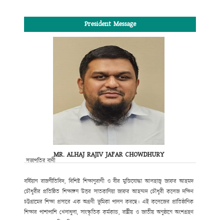
President Message
MR. ALHAJ RAJIV JAFAR CHOWDHURY
সভাপতির বাণী
বর্ষিয়ান রাজনীতিবিদ, বিশিষ্ট শিক্ষানুরাগী ও বীর মুক্তিযোদ্ধা আলহাজ্ব জাফর আহমদ
চৌধুরীর প্রতিষ্ঠিত শিক্ষাঙ্গন উত্তর সাতকানিয়া জাফর আহম্মদ চৌধুরী কলেজ দক্ষিণ
চট্টগ্রামের শিক্ষা প্রসারে এক অগ্রণী ভূমিকা পালন করছে। এই কলেজের প্রাতিষ্ঠানিক
শিক্ষার পাশাপাশি খেলাধুলা, সাংস্কৃতিক কর্মকান্ড, রাষ্ট্রীয় ও জাতীয় অনুষ্ঠানে অংশগ্রহণ