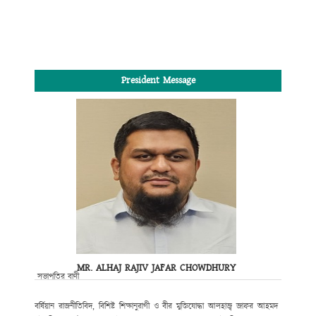
President Message
MR. ALHAJ RAJIV JAFAR CHOWDHURY
সভাপতির বাণী
বর্ষিয়ান রাজনীতিবিদ, বিশিষ্ট শিক্ষানুরাগী ও বীর মুক্তিযোদ্ধা আলহাজ্ব জাফর আহমদ