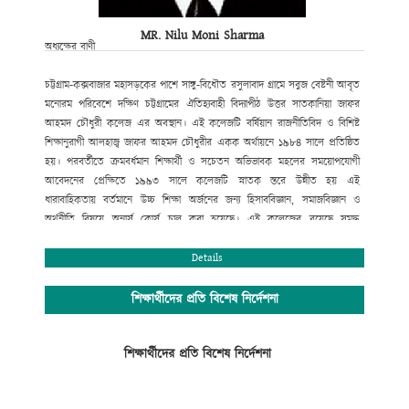
MR. Nilu Moni Sharma
অধ্যক্ষের বাণী
চট্টগ্রাম-কক্সবাজার মহাসড়কের পাশে সাঙ্গু-বিধৌত রসুলাবাদ গ্রামে সবুজ বেষ্টনী আবৃত
মনোরম পরিবেশে দক্ষিণ চট্টগ্রামের ঐতিহ্যবাহী বিদ্যাপীঠ উত্তর সাতকানিয়া জাফর
আহমদ চৌধুরী কলেজ এর অবস্থান। এই কলেজটি বর্ষিয়ান রাজনীতিবিদ ও বিশিষ্ট
শিক্ষানুরাগী আলহাজ্ব জাফর আহমদ চৌধুরীর একক অর্থায়নে ১৯৮৪ সালে প্রতিষ্ঠিত
হয়। পরবর্তীতে ক্রমবর্ধমান শিক্ষার্থী ও সচেতন অভিভাবক মহলের সময়োপযোগী
আবেদনের প্রেক্ষিতে ১৯৯৩ সালে কলেজটি স্নাতক স্তরে উন্নীত হয় এই
ধারাবাহিকতায় বর্তমানে উচ্চ শিক্ষা অর্জনের জন্য হিসাববিজ্ঞান, সমাজবিজ্ঞান ও
অর্থনীতি বিষয়ে অনার্স কোর্স চালু করা হয়েছে। এই কলেজের রয়েছে সমৃদ্ধ
বিজ্ঞানাগার এবং সুবিশাল মাল্টিমিডিয়া ক্লাসরুমসহ তথ্য ও যোগাযোগ প্রযুক্তি অধিদপ্তর
কর্তৃক বাস্তবায়িত “শেখ রাসেল ডিজিটাল ল্যাব”।
Details
সুযোগ্য পরিচালনা পর্ষদের আন্তরিক প্রচেষ্টায় সম্পূর্ণ রাজনীতিমুক্ত ক্যাম্পাসে শিক্ষা ও
সহশিক্ষা কার্যক্রম সুচারুভাবে পরিচালনার জন্য রয়েছে একঝাঁক সুযোগ্য, দক্ষ ও
শিক্ষার্থীদের প্রতি বিশেষ নির্দেশনা
অভিজ্ঞ শিক্ষকমন্ডলী। উত্তর সাতকানিয়া জাফর আহমদ চৌধুরী কলেজ একাদশ-দ্বাদশ
শ্রেণির শিক্ষার্থীদের জন্য শিক্ষাপঞ্জি প্রকাশের ব্যবস্থা করেছে, যাতে শিক্ষার্থীরা শিক্ষাপঞ্জি
শিক্ষার্থীদের প্রতি বিশেষ নির্দেশনা
অনুসরণ করে সঠিক ব্যবস্থাপনায় শিক্ষাজীবন পরিচালনা করতে পারে এবং আধুনিক ও
নৈতিক শিক্ষায় শিক্ষিত হয়ে তথ্য প্রযুক্তিতে দক্ষ, বিজ্ঞানমনস্ক ও দেশপ্রেমিক নাগরিক
হিসেবে ভবিষ্যতে ডিজিটাল সোনার বাংলা গড়ার স্বপ্ন বাস্তবায়নে ভূমিকা রাখতে পারে ।