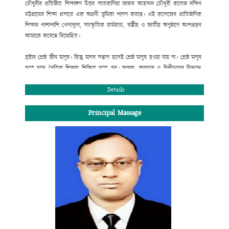
চৌধুরীর প্রতিষ্ঠিত শিক্ষাঙ্গন উত্তর সাতকানিয়া জাফর আহম্মদ চৌধুরী কলেজ দক্ষিণ
চট্টগ্রামের শিক্ষা প্রসারে এক অগ্রণী ভূমিকা পালন করছে। এই কলেজের প্রাতিষ্ঠানিক
শিক্ষার পাশাপাশি খেলাধুলা, সাংস্কৃতিক কর্মকান্ড, রাষ্ট্রীয় ও জাতীয় অনুষ্ঠানে অংশগ্রহণ
আমাকে করেছে বিমোহিত।
স্রষ্টার শ্রেষ্ঠ জীব মানুষ। কিন্তু মানব সন্তান হলেই শ্রেষ্ঠ মানুষ হওয়া যায় না। শ্রেষ্ঠ মানুষ
হতে হলে নৈতিক শিক্ষায় শিক্ষিত হতে হয়। অন্যায়, অনাচার ও নিপীড়নের বিরুদ্ধে
রুখে দাঁড়াতে হয়। সততা, নিষ্ঠা ও একাগ্রতার সাথে স্বীয় দায়িত্ব পালন করতে হয় ।
শিক্ষার্থী হিসেবে তোমার দায়িত্ব হচ্ছে পাঠ্যসূচিভুক্ত পাঠ্যক্রম শিক্ষার সাথে সাথে পরিপূর্ণ
Details
মানুষ হিসেবে নিজেকে গড়ে তোলা। তাই ভবিষ্যৎ জীবনের লক্ষ্য অর্জনের জন্য কলেজ
শিক্ষার শুরুতে লেখাপড়ার ব্যাপারে তোমার একটি সঠিক পরিকল্পনা প্রয়োজন।
Principal Massage
শিক্ষাপঞ্জি এক্ষেত্রে তোমাকে গুরুত্বপূর্ণ পথ নিদের্শনা দিবে।
জনাব আলহ্বাজ রাজীব জাফর চৌধুরী
সভাপতি, এডহক কমিটি