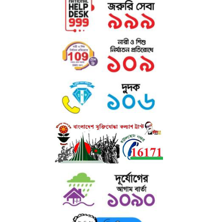
ক্যাটালগার শিক্ষার্থীদের সর্বাত্মক সহযোগিতা করে থাকেন।
খ) মিলনায়তন : কলেজে অধ্যয়নরত ছাত্র ও ছাত্রীদের জন্য দুটি পৃথক মিলনায়তন
আছে।
এতে শিক্ষার্থীদের সহপাঠক্রমিক শিক্ষা উপকরণ, চলমান পত্র-পত্রিকা, সাময়িকী,
ইনডোর
গেইম ও বিনোদনের সু-ব্যবস্থা আছে।
গ) রোভার স্কাউট ও রেঞ্জার গাইড : কলেজে ছাত্রদের জন্য রোভার স্কাউট এবং
ছাত্রীদের জন্য রেঞ্জার গাইড প্রোগ্রাম চালু আছে। এসব প্রোগ্রামে দুইজন প্রশিক্ষণপ্রাপ্ত
শিক্ষক দায়িত্বরত আছেন।
ঘ) উপবৃত্তি ঃ কলেজের উল্লেখযোগ্য সংখ্যক ছাত্র-ছাত্রীদের আর্থিক অবস্থা, মেধা,
পাঠোন্নতি, সদাচার ইত্যাদি বিবেচনা করে উপবৃত্তি প্রদান করা হয় ।
ঙ) মাল্টিমিডিয়া ক্লাসরুম : অত্যাধুনিক মাল্টিমিডিয়া ক্লাসরুমের মাধ্যমে কলেজে
ডিজিটাল
কন্টেইনসহ শ্রেণি পাঠক্রমের প্রতি শিক্ষার্থীদের অধিকতর মনোযোগ আকৃষ্ট
করা হয়।
চ) শেখ রাসেল ডিজিটাল ল্যাব : কলেজে স্থাপিত শেখ রাসেল ডিজিটাল ল্যাব-এ বিপুল
সংখ্যক ল্যাপটপ, প্রজেক্টর ও অন্যান্য ইলেকট্রনিক সরঞ্জামের মাধ্যমে ভর্তিকৃত শিক্ষার্থী
ছাড়াও এলাকার আগ্রহী জনগণের জন্য কম্পিউটারসহ সব ধরণের উন্নত ডিভাইস
প্রশিক্ষণের ব্যবস্থা আছে।
ছ) প্রতিবন্ধী সহায়তা ঃ প্রতিবন্ধী শিক্ষার্থীদের জন্য উচ্চ মাধ্যমিক, স্নাতক (পাস) ও
অনার্স পর্যায়ে বিনাবেতনে অধ্যয়নের সু-ব্যবস্থা আছে। তাছাড়া প্রতিবন্ধী শিক্ষার্থীদের
উপবৃত্তি - প্রদানসহ বিনামূল্যে শিক্ষা উপকরণ সরবরাহ করা হয়।