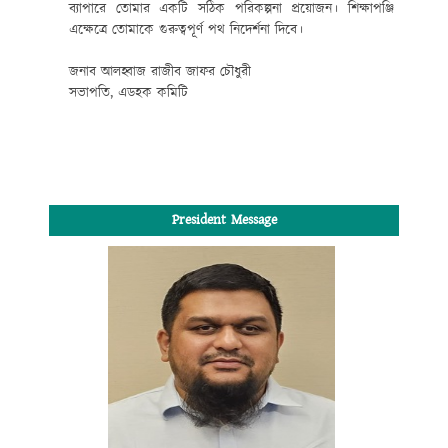
ব্যাপারে তোমার একটি সঠিক পরিকল্পনা প্রয়োজন। শিক্ষাপঞ্জি
এক্ষেত্রে তোমাকে গুরুত্বপূর্ণ পথ নিদের্শনা দিবে।
জনাব আলহ্বাজ রাজীব জাফর চৌধুরী
সভাপতি, এডহক কমিটি
President Message