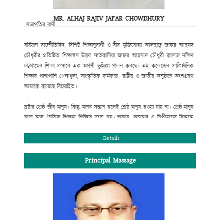
MR. ALHAJ RAJIV JAFAR CHOWDHURY
সভাপতির বাণী
বর্ষিয়ান রাজনীতিবিদ, বিশিষ্ট শিক্ষানুরাগী ও বীর মুক্তিযোদ্ধা আলহাজ্ব জাফর আহমদ
চৌধুরীর প্রতিষ্ঠিত শিক্ষাঙ্গন উত্তর সাতকানিয়া জাফর আহম্মদ চৌধুরী কলেজ দক্ষিণ
চট্টগ্রামের শিক্ষা প্রসারে এক অগ্রণী ভূমিকা পালন করছে। এই কলেজের প্রাতিষ্ঠানিক
শিক্ষার পাশাপাশি খেলাধুলা, সাংস্কৃতিক কর্মকান্ড, রাষ্ট্রীয় ও জাতীয় অনুষ্ঠানে অংশগ্রহণ
আমাকে করেছে বিমোহিত।
স্রষ্টার শ্রেষ্ঠ জীব মানুষ। কিন্তু মানব সন্তান হলেই শ্রেষ্ঠ মানুষ হওয়া যায় না। শ্রেষ্ঠ মানুষ
হতে হলে নৈতিক শিক্ষায় শিক্ষিত হতে হয়। অন্যায়, অনাচার ও নিপীড়নের বিরুদ্ধে
রুখে দাঁড়াতে হয়। সততা, নিষ্ঠা ও একাগ্রতার সাথে স্বীয় দায়িত্ব পালন করতে হয় ।
শিক্ষার্থী হিসেবে তোমার দায়িত্ব হচ্ছে পাঠ্যসূচিভুক্ত পাঠ্যক্রম শিক্ষার সাথে সাথে পরিপূর্ণ
Details
মানুষ হিসেবে নিজেকে গড়ে তোলা। তাই ভবিষ্যৎ জীবনের লক্ষ্য অর্জনের জন্য কলেজ
শিক্ষার শুরুতে লেখাপড়ার ব্যাপারে তোমার একটি সঠিক পরিকল্পনা প্রয়োজন।
Principal Massage
শিক্ষাপঞ্জি এক্ষেত্রে তোমাকে গুরুত্বপূর্ণ পথ নিদের্শনা দিবে।
জনাব আলহ্বাজ রাজীব জাফর চৌধুরী
সভাপতি, এডহক কমিটি