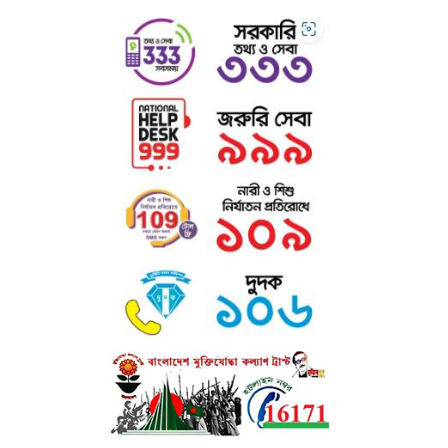
বিজ্ঞান ও প্রযুক্তি সপ্তাহ উপলক্ষ্যে আয়োজিত বিজ্ঞান মেলায় এ কলেজের বিজ্ঞান
বিভাগের শিক্ষার্থীগণ তাদের উদ্ভাবনী প্রকল্পে ১ম/২য় স্থান অধিকারের প্রসংশনীয়
কৃতিত্ব অর্জন করে থাকে।
১৩. বিদ্যমান সুযোগ সুবিধা
ক) গ্রন্থাগার : ভর্তিকৃত শিক্ষার্থীদের নিয়মিত পড়াশোনার জন্য সুবিশাল গ্রন্থাগারে প্রায়
আট সহস্রাধিক পাঠ্যপুস্তক ও রেফারেন্স বই বিদ্যমান। কলেজে কর্মরত গ্রন্থাগারিক/
ক্যাটালগার শিক্ষার্থীদের সর্বাত্মক সহযোগিতা করে থাকেন।
খ) মিলনায়তন : কলেজে অধ্যয়নরত ছাত্র ও ছাত্রীদের জন্য দুটি পৃথক মিলনায়তন
আছে।
এতে শিক্ষার্থীদের সহপাঠক্রমিক শিক্ষা উপকরণ, চলমান পত্র-পত্রিকা, সাময়িকী,
ইনডোর
গেইম ও বিনোদনের সু-ব্যবস্থা আছে।
গ) রোভার স্কাউট ও রেঞ্জার গাইড : কলেজে ছাত্রদের জন্য রোভার স্কাউট এবং
ছাত্রীদের জন্য রেঞ্জার গাইড প্রোগ্রাম চালু আছে। এসব প্রোগ্রামে দুইজন প্রশিক্ষণপ্রাপ্ত
শিক্ষক দায়িত্বরত আছেন।
ঘ) উপবৃত্তি ঃ কলেজের উল্লেখযোগ্য সংখ্যক ছাত্র-ছাত্রীদের আর্থিক অবস্থা, মেধা,
পাঠোন্নতি, সদাচার ইত্যাদি বিবেচনা করে উপবৃত্তি প্রদান করা হয় ।
ঙ) মাল্টিমিডিয়া ক্লাসরুম : অত্যাধুনিক মাল্টিমিডিয়া ক্লাসরুমের মাধ্যমে কলেজে
ডিজিটাল
কন্টেইনসহ শ্রেণি পাঠক্রমের প্রতি শিক্ষার্থীদের অধিকতর মনোযোগ আকৃষ্ট
করা হয়।
চ) শেখ রাসেল ডিজিটাল ল্যাব : কলেজে স্থাপিত শেখ রাসেল ডিজিটাল ল্যাব-এ বিপুল
সংখ্যক ল্যাপটপ, প্রজেক্টর ও অন্যান্য ইলেকট্রনিক সরঞ্জামের মাধ্যমে ভর্তিকৃত শিক্ষার্থী