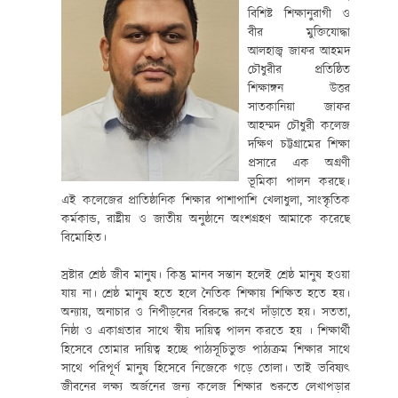
বিশিষ্ট শিক্ষানুরাগী ও
বীর মুক্তিযোদ্ধা
আলহাজ্ব জাফর আহমদ
চৌধুরীর প্রতিষ্ঠিত
শিক্ষাঙ্গন উত্তর
সাতকানিয়া জাফর
আহম্মদ চৌধুরী কলেজ
দক্ষিণ চট্টগ্রামের শিক্ষা
প্রসারে এক অগ্রণী
ভূমিকা পালন করছে।
এই কলেজের প্রাতিষ্ঠানিক শিক্ষার পাশাপাশি খেলাধুলা, সাংস্কৃতিক
কর্মকান্ড, রাষ্ট্রীয় ও জাতীয় অনুষ্ঠানে অংশগ্রহণ আমাকে করেছে
বিমোহিত।
স্রষ্টার শ্রেষ্ঠ জীব মানুষ। কিন্তু মানব সন্তান হলেই শ্রেষ্ঠ মানুষ হওয়া
যায় না। শ্রেষ্ঠ মানুষ হতে হলে নৈতিক শিক্ষায় শিক্ষিত হতে হয়।
অন্যায়, অনাচার ও নিপীড়নের বিরুদ্ধে রুখে দাঁড়াতে হয়। সততা,
নিষ্ঠা ও একাগ্রতার সাথে স্বীয় দায়িত্ব পালন করতে হয় । শিক্ষার্থী
হিসেবে তোমার দায়িত্ব হচ্ছে পাঠ্যসূচিভুক্ত পাঠ্যক্রম শিক্ষার সাথে
সাথে পরিপূর্ণ মানুষ হিসেবে নিজেকে গড়ে তোলা। তাই ভবিষ্যৎ
জীবনের লক্ষ্য অর্জনের জন্য কলেজ শিক্ষার শুরুতে লেখাপড়ার