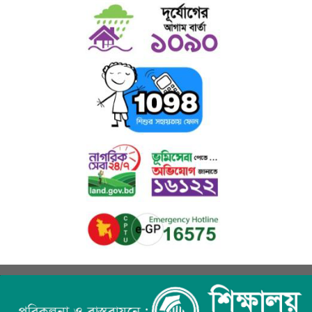
ছাড়াও এলাকার আগ্রহী জনগণের জন্য কম্পিউটারসহ সব ধরণের উন্নত ডিভাইস
প্রশিক্ষণের ব্যবস্থা আছে।
ছ) প্রতিবন্ধী সহায়তা ঃ প্রতিবন্ধী শিক্ষার্থীদের জন্য উচ্চ মাধ্যমিক, স্নাতক (পাস) ও
অনার্স পর্যায়ে বিনাবেতনে অধ্যয়নের সু-ব্যবস্থা আছে। তাছাড়া প্রতিবন্ধী শিক্ষার্থীদের
উপবৃত্তি - প্রদানসহ বিনামূল্যে শিক্ষা উপকরণ সরবরাহ করা হয়।