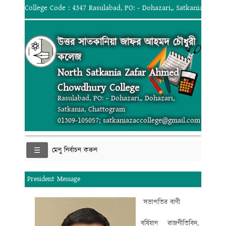
College Code : 4347 Rasulabad, PO: - Dohazari,, Satkania, Chat
উত্তর সাতকানিয়া জাফর আহমদ চৌধুরী
কলেজ
North Satkania Zafar Ahmed
Chowdhury College
Rasulabad, PO: - Dohazari,, Dohazari,
Satkania, Chattogram
01309-105057; satkaniazaccollege@gmail.com
মেনু নির্বাচন করুন
President Message
সভাপতির বাণী
বর্ষিয়ান রাজনীতিবিদ,