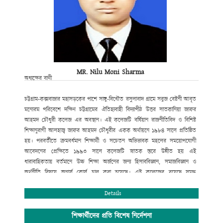
MR. Nilu Moni Sharma
অধ্যক্ষের বাণী
চট্টগ্রাম-কক্সবাজার মহাসড়কের পাশে সাঙ্গু-বিধৌত রসুলাবাদ গ্রামে সবুজ বেষ্টনী আবৃত
মনোরম পরিবেশে দক্ষিণ চট্টগ্রামের ঐতিহ্যবাহী বিদ্যাপীঠ উত্তর সাতকানিয়া জাফর
আহমদ চৌধুরী কলেজ এর অবস্থান। এই কলেজটি বর্ষিয়ান রাজনীতিবিদ ও বিশিষ্ট
শিক্ষানুরাগী আলহাজ্ব জাফর আহমদ চৌধুরীর একক অর্থায়নে ১৯৮৪ সালে প্রতিষ্ঠিত
হয়। পরবর্তীতে ক্রমবর্ধমান শিক্ষার্থী ও সচেতন অভিভাবক মহলের সময়োপযোগী
আবেদনের প্রেক্ষিতে ১৯৯৩ সালে কলেজটি স্নাতক স্তরে উন্নীত হয় এই
ধারাবাহিকতায় বর্তমানে উচ্চ শিক্ষা অর্জনের জন্য হিসাববিজ্ঞান, সমাজবিজ্ঞান ও
অর্থনীতি বিষয়ে অনার্স কোর্স চালু করা হয়েছে। এই কলেজের রয়েছে সমৃদ্ধ
বিজ্ঞানাগার এবং সুবিশাল মাল্টিমিডিয়া ক্লাসরুমসহ তথ্য ও যোগাযোগ প্রযুক্তি অধিদপ্তর
কর্তৃক বাস্তবায়িত “শেখ রাসেল ডিজিটাল ল্যাব”।
Details
সুযোগ্য পরিচালনা পর্ষদের আন্তরিক প্রচেষ্টায় সম্পূর্ণ রাজনীতিমুক্ত ক্যাম্পাসে শিক্ষা ও
সহশিক্ষা কার্যক্রম সুচারুভাবে পরিচালনার জন্য রয়েছে একঝাঁক সুযোগ্য, দক্ষ ও
শিক্ষার্থীদের প্রতি বিশেষ নির্দেশনা