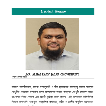
President Message
MR. ALHAJ RAJIV JAFAR CHOWDHURY
সভাপতির বাণী
বর্ষিয়ান রাজনীতিবিদ, বিশিষ্ট শিক্ষানুরাগী ও বীর মুক্তিযোদ্ধা আলহাজ্ব জাফর আহমদ
চৌধুরীর প্রতিষ্ঠিত শিক্ষাঙ্গন উত্তর সাতকানিয়া জাফর আহম্মদ চৌধুরী কলেজ দক্ষিণ
চট্টগ্রামের শিক্ষা প্রসারে এক অগ্রণী ভূমিকা পালন করছে। এই কলেজের প্রাতিষ্ঠানিক
শিক্ষার পাশাপাশি খেলাধুলা, সাংস্কৃতিক কর্মকান্ড, রাষ্ট্রীয় ও জাতীয় অনুষ্ঠানে অংশগ্রহণ