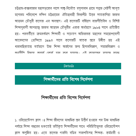
চট্টগ্রাম-কক্সবাজার মহাসড়কের পাশে সাঙ্গু-বিধৌত রসুলাবাদ গ্রামে সবুজ বেষ্টনী আবৃত
মনোরম পরিবেশে দক্ষিণ চট্টগ্রামের ঐতিহ্যবাহী বিদ্যাপীঠ উত্তর সাতকানিয়া জাফর
আহমদ চৌধুরী কলেজ এর অবস্থান। এই কলেজটি বর্ষিয়ান রাজনীতিবিদ ও বিশিষ্ট
শিক্ষানুরাগী আলহাজ্ব জাফর আহমদ চৌধুরীর একক অর্থায়নে ১৯৮৪ সালে প্রতিষ্ঠিত
হয়। পরবর্তীতে ক্রমবর্ধমান শিক্ষার্থী ও সচেতন অভিভাবক মহলের সময়োপযোগী
আবেদনের প্রেক্ষিতে ১৯৯৩ সালে কলেজটি স্নাতক স্তরে উন্নীত হয় এই
ধারাবাহিকতায় বর্তমানে উচ্চ শিক্ষা অর্জনের জন্য হিসাববিজ্ঞান, সমাজবিজ্ঞান ও
অর্থনীতি বিষয়ে অনার্স কোর্স চালু করা হয়েছে। এই কলেজের রয়েছে সমৃদ্ধ
বিজ্ঞানাগার এবং সুবিশাল মাল্টিমিডিয়া ক্লাসরুমসহ তথ্য ও যোগাযোগ প্রযুক্তি অধিদপ্তর
কর্তৃক বাস্তবায়িত “শেখ রাসেল ডিজিটাল ল্যাব”।
Details
সুযোগ্য পরিচালনা পর্ষদের আন্তরিক প্রচেষ্টায় সম্পূর্ণ রাজনীতিমুক্ত ক্যাম্পাসে শিক্ষা ও
সহশিক্ষা কার্যক্রম সুচারুভাবে পরিচালনার জন্য রয়েছে একঝাঁক সুযোগ্য, দক্ষ ও
শিক্ষার্থীদের প্রতি বিশেষ নির্দেশনা
অভিজ্ঞ শিক্ষকমন্ডলী। উত্তর সাতকানিয়া জাফর আহমদ চৌধুরী কলেজ একাদশ-দ্বাদশ
শ্রেণির শিক্ষার্থীদের জন্য শিক্ষাপঞ্জি প্রকাশের ব্যবস্থা করেছে, যাতে শিক্ষার্থীরা শিক্ষাপঞ্জি
শিক্ষার্থীদের প্রতি বিশেষ নির্দেশনা
অনুসরণ করে সঠিক ব্যবস্থাপনায় শিক্ষাজীবন পরিচালনা করতে পারে এবং আধুনিক ও
নৈতিক শিক্ষায় শিক্ষিত হয়ে তথ্য প্রযুক্তিতে দক্ষ, বিজ্ঞানমনস্ক ও দেশপ্রেমিক নাগরিক
হিসেবে ভবিষ্যতে ডিজিটাল সোনার বাংলা গড়ার স্বপ্ন বাস্তবায়নে ভূমিকা রাখতে পারে ।
১. ওরিয়েন্টেসন ক্লাস ঃ
শিক্ষা জীবনের মাধ্যমিক স্তর উত্তীর্ণ হওয়ার পর উচ্চ মাধ্যমিক
নিলু মণি শর্মা, অধ্যক্ষ (ভারপ্রাপ্ত)
পর্যায়ে শিক্ষা বছরের শুরুতেই ভর্তিকৃত শিক্ষার্থীদের সাথে পরিচিতিমূলক ওরিয়েন্টেশন
ক্লাস অনুষ্ঠিত হয়। এতে কলেজ গভর্ণিং বডির সভাপতিসহ শিক্ষক- কর্মচারী ও