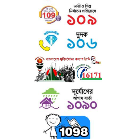
এতে শিক্ষার্থীদের সহপাঠক্রমিক শিক্ষা উপকরণ, চলমান পত্র-পত্রিকা, সাময়িকী,
ইনডোর
গেইম ও বিনোদনের সু-ব্যবস্থা আছে।
গ) রোভার স্কাউট ও রেঞ্জার গাইড : কলেজে ছাত্রদের জন্য রোভার স্কাউট এবং
ছাত্রীদের জন্য রেঞ্জার গাইড প্রোগ্রাম চালু আছে। এসব প্রোগ্রামে দুইজন প্রশিক্ষণপ্রাপ্ত
শিক্ষক দায়িত্বরত আছেন।
ঘ) উপবৃত্তি ঃ কলেজের উল্লেখযোগ্য সংখ্যক ছাত্র-ছাত্রীদের আর্থিক অবস্থা, মেধা,
পাঠোন্নতি, সদাচার ইত্যাদি বিবেচনা করে উপবৃত্তি প্রদান করা হয় ।
ঙ) মাল্টিমিডিয়া ক্লাসরুম : অত্যাধুনিক মাল্টিমিডিয়া ক্লাসরুমের মাধ্যমে কলেজে
ডিজিটাল
কন্টেইনসহ শ্রেণি পাঠক্রমের প্রতি শিক্ষার্থীদের অধিকতর মনোযোগ আকৃষ্ট
করা হয়।
চ) শেখ রাসেল ডিজিটাল ল্যাব : কলেজে স্থাপিত শেখ রাসেল ডিজিটাল ল্যাব-এ বিপুল
সংখ্যক ল্যাপটপ, প্রজেক্টর ও অন্যান্য ইলেকট্রনিক সরঞ্জামের মাধ্যমে ভর্তিকৃত শিক্ষার্থী
ছাড়াও এলাকার আগ্রহী জনগণের জন্য কম্পিউটারসহ সব ধরণের উন্নত ডিভাইস
প্রশিক্ষণের ব্যবস্থা আছে।
ছ) প্রতিবন্ধী সহায়তা ঃ প্রতিবন্ধী শিক্ষার্থীদের জন্য উচ্চ মাধ্যমিক, স্নাতক (পাস) ও
অনার্স পর্যায়ে বিনাবেতনে অধ্যয়নের সু-ব্যবস্থা আছে। তাছাড়া প্রতিবন্ধী শিক্ষার্থীদের
উপবৃত্তি - প্রদানসহ বিনামূল্যে শিক্ষা উপকরণ সরবরাহ করা হয়।