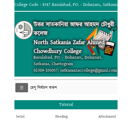
College Code : 4347 Rasulabad, PO: - Dohazari,, Satkania, Chat
উত্তর সাতকানিয়া জাফর আহমদ চৌধুরী
কলেজ
North Satkania Zafar Ahmed
Chowdhury College
Rasulabad, PO: - Dohazari,, Dohazari,
Satkania, Chattogram
01309-105057; satkaniazaccollege@gmail.com
মেনু নির্বাচন করুন
Tutorial
Serial
Heading
Attachment