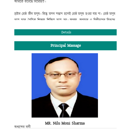
আমাকে করেছে বিমোহিত।
স্রষ্টার শ্রেষ্ঠ জীব মানুষ। কিন্তু মানব সন্তান হলেই শ্রেষ্ঠ মানুষ হওয়া যায় না। শ্রেষ্ঠ মানুষ
হতে হলে নৈতিক শিক্ষায় শিক্ষিত হতে হয়। অন্যায়, অনাচার ও নিপীড়নের বিরুদ্ধে
রুখে দাঁড়াতে হয়। সততা, নিষ্ঠা ও একাগ্রতার সাথে স্বীয় দায়িত্ব পালন করতে হয় ।
শিক্ষার্থী হিসেবে তোমার দায়িত্ব হচ্ছে পাঠ্যসূচিভুক্ত পাঠ্যক্রম শিক্ষার সাথে সাথে পরিপূর্ণ
Details
মানুষ হিসেবে নিজেকে গড়ে তোলা। তাই ভবিষ্যৎ জীবনের লক্ষ্য অর্জনের জন্য কলেজ
শিক্ষার শুরুতে লেখাপড়ার ব্যাপারে তোমার একটি সঠিক পরিকল্পনা প্রয়োজন।
Principal Massage
শিক্ষাপঞ্জি এক্ষেত্রে তোমাকে গুরুত্বপূর্ণ পথ নিদের্শনা দিবে।
জনাব আলহ্বাজ রাজীব জাফর চৌধুরী
সভাপতি, এডহক কমিটি
MR. Nilu Moni Sharma
অধ্যক্ষের বাণী