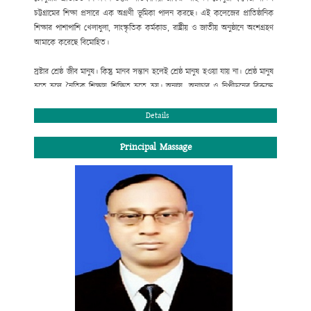
চট্টগ্রামের শিক্ষা প্রসারে এক অগ্রণী ভূমিকা পালন করছে। এই কলেজের প্রাতিষ্ঠানিক
শিক্ষার পাশাপাশি খেলাধুলা, সাংস্কৃতিক কর্মকান্ড, রাষ্ট্রীয় ও জাতীয় অনুষ্ঠানে অংশগ্রহণ
আমাকে করেছে বিমোহিত।
স্রষ্টার শ্রেষ্ঠ জীব মানুষ। কিন্তু মানব সন্তান হলেই শ্রেষ্ঠ মানুষ হওয়া যায় না। শ্রেষ্ঠ মানুষ
হতে হলে নৈতিক শিক্ষায় শিক্ষিত হতে হয়। অন্যায়, অনাচার ও নিপীড়নের বিরুদ্ধে
রুখে দাঁড়াতে হয়। সততা, নিষ্ঠা ও একাগ্রতার সাথে স্বীয় দায়িত্ব পালন করতে হয় ।
শিক্ষার্থী হিসেবে তোমার দায়িত্ব হচ্ছে পাঠ্যসূচিভুক্ত পাঠ্যক্রম শিক্ষার সাথে সাথে পরিপূর্ণ
Details
মানুষ হিসেবে নিজেকে গড়ে তোলা। তাই ভবিষ্যৎ জীবনের লক্ষ্য অর্জনের জন্য কলেজ
শিক্ষার শুরুতে লেখাপড়ার ব্যাপারে তোমার একটি সঠিক পরিকল্পনা প্রয়োজন।
Principal Massage
শিক্ষাপঞ্জি এক্ষেত্রে তোমাকে গুরুত্বপূর্ণ পথ নিদের্শনা দিবে।
জনাব আলহ্বাজ রাজীব জাফর চৌধুরী
সভাপতি, এডহক কমিটি