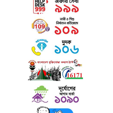
ক্যাটালগার শিক্ষার্থীদের সর্বাত্মক সহযোগিতা করে থাকেন।
খ) মিলনায়তন : কলেজে অধ্যয়নরত ছাত্র ও ছাত্রীদের জন্য দুটি পৃথক মিলনায়তন
আছে।
এতে শিক্ষার্থীদের সহপাঠক্রমিক শিক্ষা উপকরণ, চলমান পত্র-পত্রিকা, সাময়িকী,
ইনডোর
গেইম ও বিনোদনের সু-ব্যবস্থা আছে।
গ) রোভার স্কাউট ও রেঞ্জার গাইড : কলেজে ছাত্রদের জন্য রোভার স্কাউট এবং
ছাত্রীদের জন্য রেঞ্জার গাইড প্রোগ্রাম চালু আছে। এসব প্রোগ্রামে দুইজন প্রশিক্ষণপ্রাপ্ত
শিক্ষক দায়িত্বরত আছেন।
ঘ) উপবৃত্তি ঃ কলেজের উল্লেখযোগ্য সংখ্যক ছাত্র-ছাত্রীদের আর্থিক অবস্থা, মেধা,
পাঠোন্নতি, সদাচার ইত্যাদি বিবেচনা করে উপবৃত্তি প্রদান করা হয় ।
ঙ) মাল্টিমিডিয়া ক্লাসরুম : অত্যাধুনিক মাল্টিমিডিয়া ক্লাসরুমের মাধ্যমে কলেজে
ডিজিটাল
কন্টেইনসহ শ্রেণি পাঠক্রমের প্রতি শিক্ষার্থীদের অধিকতর মনোযোগ আকৃষ্ট
করা হয়।
চ) শেখ রাসেল ডিজিটাল ল্যাব : কলেজে স্থাপিত শেখ রাসেল ডিজিটাল ল্যাব-এ বিপুল
সংখ্যক ল্যাপটপ, প্রজেক্টর ও অন্যান্য ইলেকট্রনিক সরঞ্জামের মাধ্যমে ভর্তিকৃত শিক্ষার্থী
ছাড়াও এলাকার আগ্রহী জনগণের জন্য কম্পিউটারসহ সব ধরণের উন্নত ডিভাইস
প্রশিক্ষণের ব্যবস্থা আছে।
ছ) প্রতিবন্ধী সহায়তা ঃ প্রতিবন্ধী শিক্ষার্থীদের জন্য উচ্চ মাধ্যমিক, স্নাতক (পাস) ও
অনার্স পর্যায়ে বিনাবেতনে অধ্যয়নের সু-ব্যবস্থা আছে। তাছাড়া প্রতিবন্ধী শিক্ষার্থীদের
উপবৃত্তি - প্রদানসহ বিনামূল্যে শিক্ষা উপকরণ সরবরাহ করা হয়।