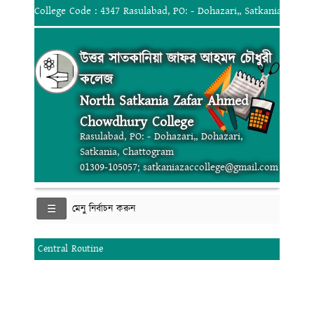
College Code : 4347 Rasulabad, PO: - Dohazari,, Satkania, Chat
উত্তর সাতকানিয়া জাফর আহমদ চৌধুরী
কলেজ
North Satkania Zafar Ahmed
Chowdhury College
Rasulabad, PO: - Dohazari,, Dohazari,
Satkania, Chattogram
01309-105057; satkaniazaccollege@gmail.com
মেনু নির্বাচন করুন
Central Routine