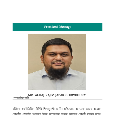
President Message
MR. ALHAJ RAJIV JAFAR CHOWDHURY
সভাপতির বাণী
বর্ষিয়ান রাজনীতিবিদ, বিশিষ্ট শিক্ষানুরাগী ও বীর মুক্তিযোদ্ধা আলহাজ্ব জাফর আহমদ
চৌধুরীর প্রতিষ্ঠিত শিক্ষাঙ্গন উত্তর সাতকানিয়া জাফর আহম্মদ চৌধুরী কলেজ দক্ষিণ