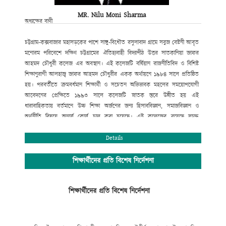
MR. Nilu Moni Sharma
অধ্যক্ষের বাণী
চট্টগ্রাম-কক্সবাজার মহাসড়কের পাশে সাঙ্গু-বিধৌত রসুলাবাদ গ্রামে সবুজ বেষ্টনী আবৃত
মনোরম পরিবেশে দক্ষিণ চট্টগ্রামের ঐতিহ্যবাহী বিদ্যাপীঠ উত্তর সাতকানিয়া জাফর
আহমদ চৌধুরী কলেজ এর অবস্থান। এই কলেজটি বর্ষিয়ান রাজনীতিবিদ ও বিশিষ্ট
শিক্ষানুরাগী আলহাজ্ব জাফর আহমদ চৌধুরীর একক অর্থায়নে ১৯৮৪ সালে প্রতিষ্ঠিত
হয়। পরবর্তীতে ক্রমবর্ধমান শিক্ষার্থী ও সচেতন অভিভাবক মহলের সময়োপযোগী
আবেদনের প্রেক্ষিতে ১৯৯৩ সালে কলেজটি স্নাতক স্তরে উন্নীত হয় এই
ধারাবাহিকতায় বর্তমানে উচ্চ শিক্ষা অর্জনের জন্য হিসাববিজ্ঞান, সমাজবিজ্ঞান ও
অর্থনীতি বিষয়ে অনার্স কোর্স চালু করা হয়েছে। এই কলেজের রয়েছে সমৃদ্ধ
বিজ্ঞানাগার এবং সুবিশাল মাল্টিমিডিয়া ক্লাসরুমসহ তথ্য ও যোগাযোগ প্রযুক্তি অধিদপ্তর
কর্তৃক বাস্তবায়িত “শেখ রাসেল ডিজিটাল ল্যাব”।
Details
সুযোগ্য পরিচালনা পর্ষদের আন্তরিক প্রচেষ্টায় সম্পূর্ণ রাজনীতিমুক্ত ক্যাম্পাসে শিক্ষা ও
সহশিক্ষা কার্যক্রম সুচারুভাবে পরিচালনার জন্য রয়েছে একঝাঁক সুযোগ্য, দক্ষ ও
শিক্ষার্থীদের প্রতি বিশেষ নির্দেশনা
অভিজ্ঞ শিক্ষকমন্ডলী। উত্তর সাতকানিয়া জাফর আহমদ চৌধুরী কলেজ একাদশ-দ্বাদশ
শ্রেণির শিক্ষার্থীদের জন্য শিক্ষাপঞ্জি প্রকাশের ব্যবস্থা করেছে, যাতে শিক্ষার্থীরা শিক্ষাপঞ্জি
শিক্ষার্থীদের প্রতি বিশেষ নির্দেশনা
অনুসরণ করে সঠিক ব্যবস্থাপনায় শিক্ষাজীবন পরিচালনা করতে পারে এবং আধুনিক ও
নৈতিক শিক্ষায় শিক্ষিত হয়ে তথ্য প্রযুক্তিতে দক্ষ, বিজ্ঞানমনস্ক ও দেশপ্রেমিক নাগরিক
হিসেবে ভবিষ্যতে ডিজিটাল সোনার বাংলা গড়ার স্বপ্ন বাস্তবায়নে ভূমিকা রাখতে পারে ।