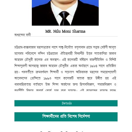
MR. Nilu Moni Sharma
অধ্যক্ষের বাণী
চট্টগ্রাম-কক্সবাজার মহাসড়কের পাশে সাঙ্গু-বিধৌত রসুলাবাদ গ্রামে সবুজ বেষ্টনী আবৃত
মনোরম পরিবেশে দক্ষিণ চট্টগ্রামের ঐতিহ্যবাহী বিদ্যাপীঠ উত্তর সাতকানিয়া জাফর
আহমদ চৌধুরী কলেজ এর অবস্থান। এই কলেজটি বর্ষিয়ান রাজনীতিবিদ ও বিশিষ্ট
শিক্ষানুরাগী আলহাজ্ব জাফর আহমদ চৌধুরীর একক অর্থায়নে ১৯৮৪ সালে প্রতিষ্ঠিত
হয়। পরবর্তীতে ক্রমবর্ধমান শিক্ষার্থী ও সচেতন অভিভাবক মহলের সময়োপযোগী
আবেদনের প্রেক্ষিতে ১৯৯৩ সালে কলেজটি স্নাতক স্তরে উন্নীত হয় এই
ধারাবাহিকতায় বর্তমানে উচ্চ শিক্ষা অর্জনের জন্য হিসাববিজ্ঞান, সমাজবিজ্ঞান ও
অর্থনীতি বিষয়ে অনার্স কোর্স চালু করা হয়েছে। এই কলেজের রয়েছে সমৃদ্ধ
বিজ্ঞানাগার এবং সুবিশাল মাল্টিমিডিয়া ক্লাসরুমসহ তথ্য ও যোগাযোগ প্রযুক্তি অধিদপ্তর
কর্তৃক বাস্তবায়িত “শেখ রাসেল ডিজিটাল ল্যাব”।
Details
সুযোগ্য পরিচালনা পর্ষদের আন্তরিক প্রচেষ্টায় সম্পূর্ণ রাজনীতিমুক্ত ক্যাম্পাসে শিক্ষা ও
সহশিক্ষা কার্যক্রম সুচারুভাবে পরিচালনার জন্য রয়েছে একঝাঁক সুযোগ্য, দক্ষ ও
শিক্ষার্থীদের প্রতি বিশেষ নির্দেশনা
অভিজ্ঞ শিক্ষকমন্ডলী। উত্তর সাতকানিয়া জাফর আহমদ চৌধুরী কলেজ একাদশ-দ্বাদশ
শ্রেণির শিক্ষার্থীদের জন্য শিক্ষাপঞ্জি প্রকাশের ব্যবস্থা করেছে, যাতে শিক্ষার্থীরা শিক্ষাপঞ্জি