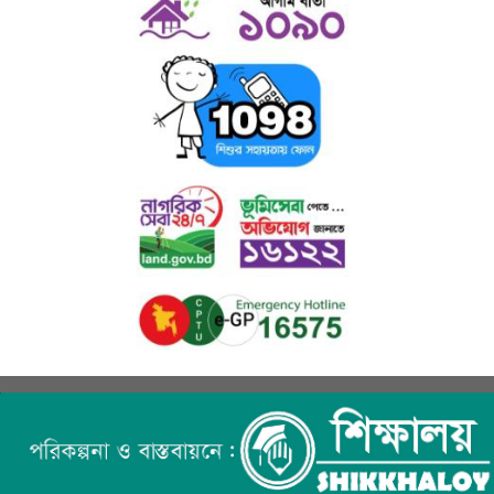
ছ) প্রতিবন্ধী সহায়তা ঃ প্রতিবন্ধী শিক্ষার্থীদের জন্য উচ্চ মাধ্যমিক, স্নাতক (পাস) ও
অনার্স পর্যায়ে বিনাবেতনে অধ্যয়নের সু-ব্যবস্থা আছে। তাছাড়া প্রতিবন্ধী শিক্ষার্থীদের
উপবৃত্তি - প্রদানসহ বিনামূল্যে শিক্ষা উপকরণ সরবরাহ করা হয়।