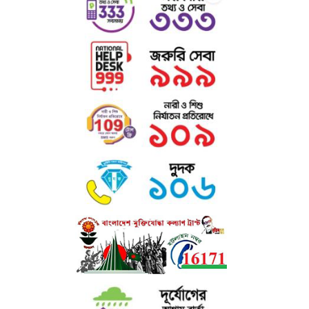
কৃতিত্ব অর্জন করে থাকে।
১৩. বিদ্যমান সুযোগ সুবিধা
ক) গ্রন্থাগার : ভর্তিকৃত শিক্ষার্থীদের নিয়মিত পড়াশোনার জন্য সুবিশাল গ্রন্থাগারে প্রায়
আট সহস্রাধিক পাঠ্যপুস্তক ও রেফারেন্স বই বিদ্যমান। কলেজে কর্মরত গ্রন্থাগারিক/
ক্যাটালগার শিক্ষার্থীদের সর্বাত্মক সহযোগিতা করে থাকেন।
খ) মিলনায়তন : কলেজে অধ্যয়নরত ছাত্র ও ছাত্রীদের জন্য দুটি পৃথক মিলনায়তন
আছে।
এতে শিক্ষার্থীদের সহপাঠক্রমিক শিক্ষা উপকরণ, চলমান পত্র-পত্রিকা, সাময়িকী,
ইনডোর
গেইম ও বিনোদনের সু-ব্যবস্থা আছে।
গ) রোভার স্কাউট ও রেঞ্জার গাইড : কলেজে ছাত্রদের জন্য রোভার স্কাউট এবং
ছাত্রীদের জন্য রেঞ্জার গাইড প্রোগ্রাম চালু আছে। এসব প্রোগ্রামে দুইজন প্রশিক্ষণপ্রাপ্ত
শিক্ষক দায়িত্বরত আছেন।
ঘ) উপবৃত্তি ঃ কলেজের উল্লেখযোগ্য সংখ্যক ছাত্র-ছাত্রীদের আর্থিক অবস্থা, মেধা,
পাঠোন্নতি, সদাচার ইত্যাদি বিবেচনা করে উপবৃত্তি প্রদান করা হয় ।
ঙ) মাল্টিমিডিয়া ক্লাসরুম : অত্যাধুনিক মাল্টিমিডিয়া ক্লাসরুমের মাধ্যমে কলেজে
ডিজিটাল
কন্টেইনসহ শ্রেণি পাঠক্রমের প্রতি শিক্ষার্থীদের অধিকতর মনোযোগ আকৃষ্ট
করা হয়।
চ) শেখ রাসেল ডিজিটাল ল্যাব : কলেজে স্থাপিত শেখ রাসেল ডিজিটাল ল্যাব-এ বিপুল
সংখ্যক ল্যাপটপ, প্রজেক্টর ও অন্যান্য ইলেকট্রনিক সরঞ্জামের মাধ্যমে ভর্তিকৃত শিক্ষার্থী
ছাড়াও এলাকার আগ্রহী জনগণের জন্য কম্পিউটারসহ সব ধরণের উন্নত ডিভাইস
প্রশিক্ষণের ব্যবস্থা আছে।