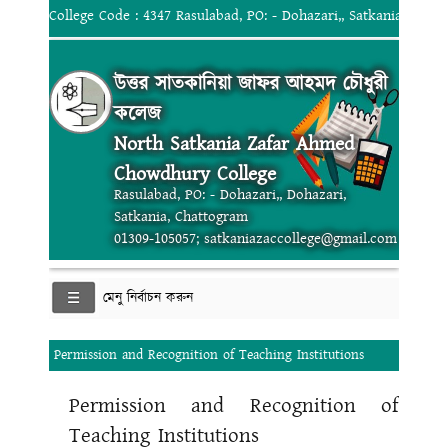
College Code : 4347 Rasulabad, PO: - Dohazari,, Satkania, Chat
উত্তর সাতকানিয়া জাফর আহমদ চৌধুরী
কলেজ
North Satkania Zafar Ahmed
Chowdhury College
Rasulabad, PO: - Dohazari,, Dohazari,
Satkania, Chattogram
01309-105057; satkaniazaccollege@gmail.com
মেনু নির্বাচন করুন
Permission and Recognition of Teaching Institutions
Permission and Recognition of
Teaching Institutions