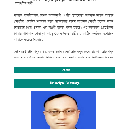
সভাপতির বাণী
বর্ষিয়ান রাজনীতিবিদ, বিশিষ্ট শিক্ষানুরাগী ও বীর মুক্তিযোদ্ধা আলহাজ্ব জাফর আহমদ
চৌধুরীর প্রতিষ্ঠিত শিক্ষাঙ্গন উত্তর সাতকানিয়া জাফর আহম্মদ চৌধুরী কলেজ দক্ষিণ
চট্টগ্রামের শিক্ষা প্রসারে এক অগ্রণী ভূমিকা পালন করছে। এই কলেজের প্রাতিষ্ঠানিক
শিক্ষার পাশাপাশি খেলাধুলা, সাংস্কৃতিক কর্মকান্ড, রাষ্ট্রীয় ও জাতীয় অনুষ্ঠানে অংশগ্রহণ
আমাকে করেছে বিমোহিত।
স্রষ্টার শ্রেষ্ঠ জীব মানুষ। কিন্তু মানব সন্তান হলেই শ্রেষ্ঠ মানুষ হওয়া যায় না। শ্রেষ্ঠ মানুষ
হতে হলে নৈতিক শিক্ষায় শিক্ষিত হতে হয়। অন্যায়, অনাচার ও নিপীড়নের বিরুদ্ধে
রুখে দাঁড়াতে হয়। সততা, নিষ্ঠা ও একাগ্রতার সাথে স্বীয় দায়িত্ব পালন করতে হয় ।
শিক্ষার্থী হিসেবে তোমার দায়িত্ব হচ্ছে পাঠ্যসূচিভুক্ত পাঠ্যক্রম শিক্ষার সাথে সাথে পরিপূর্ণ
Details
মানুষ হিসেবে নিজেকে গড়ে তোলা। তাই ভবিষ্যৎ জীবনের লক্ষ্য অর্জনের জন্য কলেজ
শিক্ষার শুরুতে লেখাপড়ার ব্যাপারে তোমার একটি সঠিক পরিকল্পনা প্রয়োজন।
Principal Massage
শিক্ষাপঞ্জি এক্ষেত্রে তোমাকে গুরুত্বপূর্ণ পথ নিদের্শনা দিবে।
জনাব আলহ্বাজ রাজীব জাফর চৌধুরী
সভাপতি, এডহক কমিটি