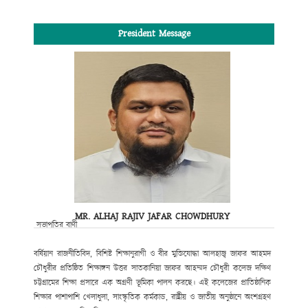
President Message
MR. ALHAJ RAJIV JAFAR CHOWDHURY
সভাপতির বাণী
বর্ষিয়ান রাজনীতিবিদ, বিশিষ্ট শিক্ষানুরাগী ও বীর মুক্তিযোদ্ধা আলহাজ্ব জাফর আহমদ
চৌধুরীর প্রতিষ্ঠিত শিক্ষাঙ্গন উত্তর সাতকানিয়া জাফর আহম্মদ চৌধুরী কলেজ দক্ষিণ
চট্টগ্রামের শিক্ষা প্রসারে এক অগ্রণী ভূমিকা পালন করছে। এই কলেজের প্রাতিষ্ঠানিক
শিক্ষার পাশাপাশি খেলাধুলা, সাংস্কৃতিক কর্মকান্ড, রাষ্ট্রীয় ও জাতীয় অনুষ্ঠানে অংশগ্রহণ