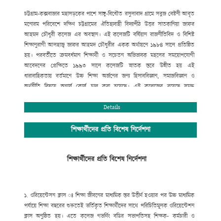
চট্টগ্রাম-কক্সবাজার মহাসড়কের পাশে সাঙ্গু-বিধৌত রসুলাবাদ গ্রামে সবুজ বেষ্টনী আবৃত
মনোরম পরিবেশে দক্ষিণ চট্টগ্রামের ঐতিহ্যবাহী বিদ্যাপীঠ উত্তর সাতকানিয়া জাফর
আহমদ চৌধুরী কলেজ এর অবস্থান। এই কলেজটি বর্ষিয়ান রাজনীতিবিদ ও বিশিষ্ট
শিক্ষানুরাগী আলহাজ্ব জাফর আহমদ চৌধুরীর একক অর্থায়নে ১৯৮৪ সালে প্রতিষ্ঠিত
হয়। পরবর্তীতে ক্রমবর্ধমান শিক্ষার্থী ও সচেতন অভিভাবক মহলের সময়োপযোগী
আবেদনের প্রেক্ষিতে ১৯৯৩ সালে কলেজটি স্নাতক স্তরে উন্নীত হয় এই
ধারাবাহিকতায় বর্তমানে উচ্চ শিক্ষা অর্জনের জন্য হিসাববিজ্ঞান, সমাজবিজ্ঞান ও
অর্থনীতি বিষয়ে অনার্স কোর্স চালু করা হয়েছে। এই কলেজের রয়েছে সমৃদ্ধ
বিজ্ঞানাগার এবং সুবিশাল মাল্টিমিডিয়া ক্লাসরুমসহ তথ্য ও যোগাযোগ প্রযুক্তি অধিদপ্তর
কর্তৃক বাস্তবায়িত “শেখ রাসেল ডিজিটাল ল্যাব”।
Details
সুযোগ্য পরিচালনা পর্ষদের আন্তরিক প্রচেষ্টায় সম্পূর্ণ রাজনীতিমুক্ত ক্যাম্পাসে শিক্ষা ও
সহশিক্ষা কার্যক্রম সুচারুভাবে পরিচালনার জন্য রয়েছে একঝাঁক সুযোগ্য, দক্ষ ও
শিক্ষার্থীদের প্রতি বিশেষ নির্দেশনা
অভিজ্ঞ শিক্ষকমন্ডলী। উত্তর সাতকানিয়া জাফর আহমদ চৌধুরী কলেজ একাদশ-দ্বাদশ
শ্রেণির শিক্ষার্থীদের জন্য শিক্ষাপঞ্জি প্রকাশের ব্যবস্থা করেছে, যাতে শিক্ষার্থীরা শিক্ষাপঞ্জি
শিক্ষার্থীদের প্রতি বিশেষ নির্দেশনা
অনুসরণ করে সঠিক ব্যবস্থাপনায় শিক্ষাজীবন পরিচালনা করতে পারে এবং আধুনিক ও
নৈতিক শিক্ষায় শিক্ষিত হয়ে তথ্য প্রযুক্তিতে দক্ষ, বিজ্ঞানমনস্ক ও দেশপ্রেমিক নাগরিক
হিসেবে ভবিষ্যতে ডিজিটাল সোনার বাংলা গড়ার স্বপ্ন বাস্তবায়নে ভূমিকা রাখতে পারে ।
১. ওরিয়েন্টেসন ক্লাস ঃ
শিক্ষা জীবনের মাধ্যমিক স্তর উত্তীর্ণ হওয়ার পর উচ্চ মাধ্যমিক
নিলু মণি শর্মা, অধ্যক্ষ (ভারপ্রাপ্ত)
পর্যায়ে শিক্ষা বছরের শুরুতেই ভর্তিকৃত শিক্ষার্থীদের সাথে পরিচিতিমূলক ওরিয়েন্টেশন
ক্লাস অনুষ্ঠিত হয়। এতে কলেজ গভর্ণিং বডির সভাপতিসহ শিক্ষক- কর্মচারী ও