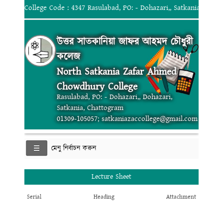
College Code : 4347 Rasulabad, PO: - Dohazari,, Satkania, Chat
উত্তর সাতকানিয়া জাফর আহমদ চৌধুরী
কলেজ
North Satkania Zafar Ahmed
Chowdhury College
Rasulabad, PO: - Dohazari,, Dohazari,
Satkania, Chattogram
01309-105057; satkaniazaccollege@gmail.com
মেনু নির্বাচন করুন
Lecture Sheet
Serial
Heading
Attachment