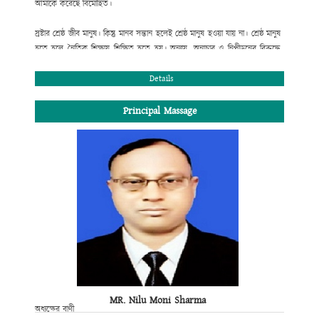
আমাকে করেছে বিমোহিত।
স্রষ্টার শ্রেষ্ঠ জীব মানুষ। কিন্তু মানব সন্তান হলেই শ্রেষ্ঠ মানুষ হওয়া যায় না। শ্রেষ্ঠ মানুষ
হতে হলে নৈতিক শিক্ষায় শিক্ষিত হতে হয়। অন্যায়, অনাচার ও নিপীড়নের বিরুদ্ধে
রুখে দাঁড়াতে হয়। সততা, নিষ্ঠা ও একাগ্রতার সাথে স্বীয় দায়িত্ব পালন করতে হয় ।
শিক্ষার্থী হিসেবে তোমার দায়িত্ব হচ্ছে পাঠ্যসূচিভুক্ত পাঠ্যক্রম শিক্ষার সাথে সাথে পরিপূর্ণ
Details
মানুষ হিসেবে নিজেকে গড়ে তোলা। তাই ভবিষ্যৎ জীবনের লক্ষ্য অর্জনের জন্য কলেজ
শিক্ষার শুরুতে লেখাপড়ার ব্যাপারে তোমার একটি সঠিক পরিকল্পনা প্রয়োজন।
Principal Massage
শিক্ষাপঞ্জি এক্ষেত্রে তোমাকে গুরুত্বপূর্ণ পথ নিদের্শনা দিবে।
জনাব আলহ্বাজ রাজীব জাফর চৌধুরী
সভাপতি, এডহক কমিটি
MR. Nilu Moni Sharma
অধ্যক্ষের বাণী